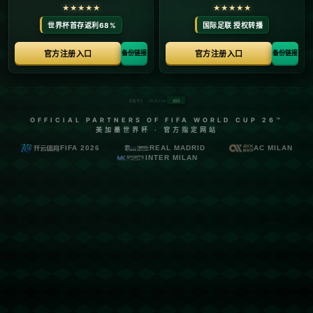
★★★★★
★★★★★
世界杯首存返利68%
国际足联 授权转播
官方注册入口
官方注册入口
备份链接
备份链接
直播平台 ：58261·me
访问
OFFICIAL PARTNERS OF FIFA WORLD CUP 26™
美加墨世界杯 · 官方指定网站
FIFA 2026
REAL MADRID
AC MILAN
INTER MILAN